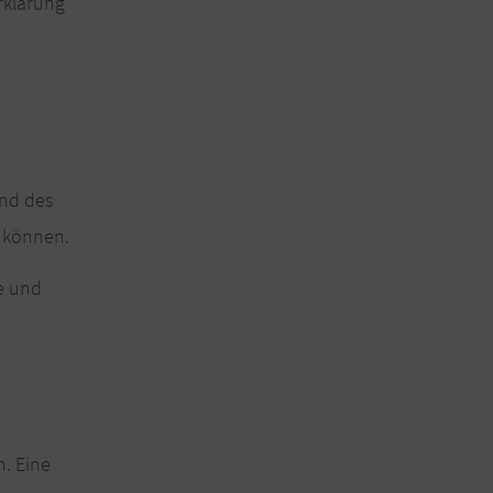
rklärung
end des
 können.
e und
. Eine