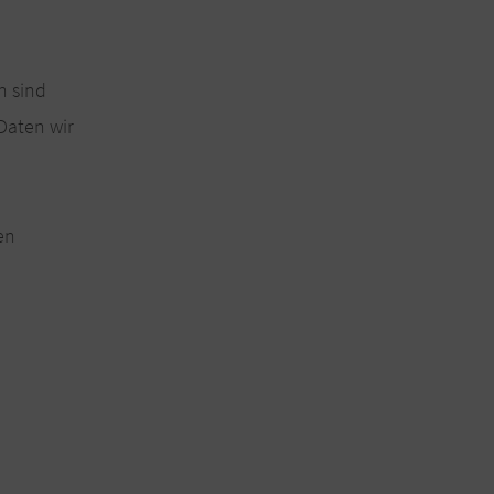
n sind
Daten wir
en