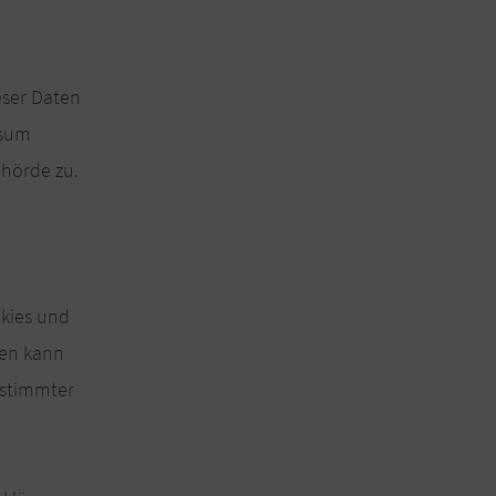
eser Daten
ssum
hörde zu.
okies und
ten kann
estimmter