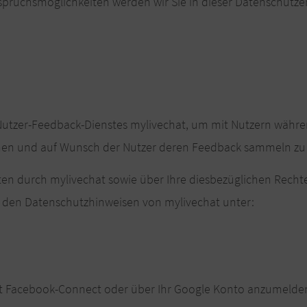
spruchsmöglichkeiten werden wir Sie in dieser Datenschutze
 Nutzer-Feedback-Dienstes mylivechat, um mit Nutzern währ
önnen und auf Wunsch der Nutzer deren Feedback sammeln zu
en durch mylivechat sowie über Ihre diesbezüglichen Recht
in den Datenschutzhinweisen von mylivechat unter:
 mit Facebook-Connect oder über Ihr Google Konto anzumelden