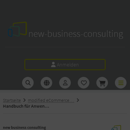
I
w business consulting
Anmelden
Startseite
modified eCommerce Shopsoftware Handbuch
Handbuch für Anwender modified eCommerce Shopsoftware 3.0.x
new business consulting