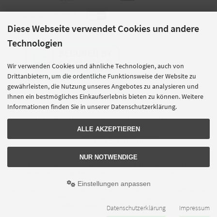
Diese Webseite verwendet Cookies und andere
Technologien
Wir verwenden Cookies und ähnliche Technologien, auch von
Drittanbietern, um die ordentliche Funktionsweise der Website zu
gewährleisten, die Nutzung unseres Angebotes zu analysieren und
Ihnen ein bestmögliches Einkaufserlebnis bieten zu können. Weitere
Informationen finden Sie in unserer Datenschutzerklärung.
Impressum
Kontakt
Sitemap
ALLE AKZEPTIEREN
Cookie Einstellungen
NUR NOTWENDIGE
Alle Preise inkl. gesetzl. MwSt. zzgl.
Versandkosten
. Die durchgestrichenen Preise
entsprechen dem bisherigen Preis bei new business consulting - modified eCommerce
Handbücher und Support.
Einstellungen anpassen
new business consulting - modified eCommerce Handbücher und Support © 2026 | Template
© 2009-2026 by modified eCommerce Shopsoftware
mod
ified eCommerce Shopsoftware © 2009-2026
Datenschutzerklärung
Impressum