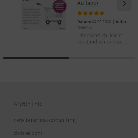
Auflage)
Datum:
04.09.2020 |
Autor:
Detlef W.
Übersichtlich, leicht
verständlich und aus
der Praxis heraus
geschrieben. Schritt-
für-Sch-ritt zum Erfolg
:)
ANBIETER:
new business consulting
christel pohl